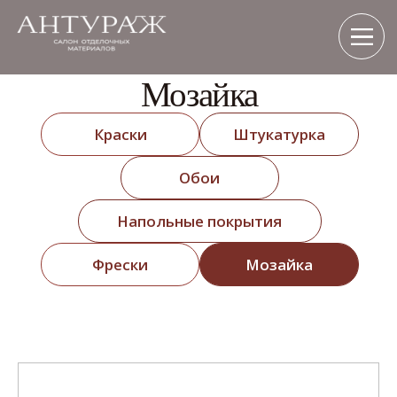
Мозайка
Краски
Штукатурка
Обои
Напольные покрытия
Фрески
Мозайка