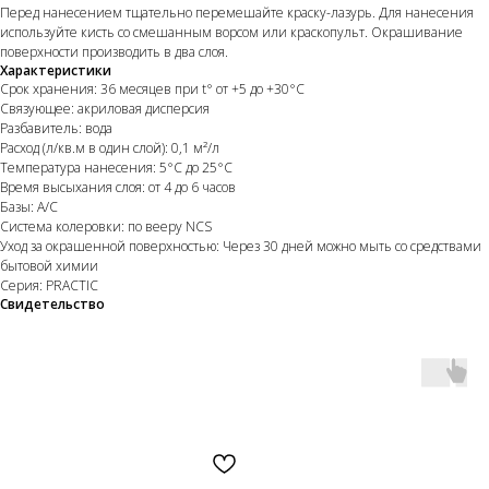
Перед нанесением тщательно перемешайте краску-лазурь. Для нанесения
используйте кисть со смешанным ворсом или краскопульт. Окрашивание
поверхности производить в два слоя.
Характеристики
Срок хранения: 36 месяцев при t° от +5 до +30°С
Связующее: акриловая дисперсия
Разбавитель: вода
Расход (л/кв.м в один слой): 0,1 м²/л
Температура нанесения: 5°С до 25°С
Время высыхания слоя: от 4 до 6 часов
Базы: A/C
КАТАЛОГ
Система колеровки: по вееру NCS
Краски
Уход за окрашенной поверхностью: Через 30 дней можно мыть со средствами
Штукатурка
бытовой химии
Обои
Серия: PRACTIC
Напольные покрытия
Свидетельство
Фрески
Мозайка
НАВИГАЦИЯ
О нас