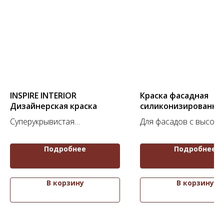
Каталог
Для дизайнеров
Портфолио
Отзывы
Вопросы
Контакты
INSPIRE INTERIOR
Краска фасадная
Дизайнерская краска
силиконизированна
КОНТАКТЫ
+7 (900) 123-45-67
Суперукрывистая
Для фасадов с высоко
info@anturagepaint.ru
дизайнерская краска
эксплуатационной наг
Москва, ул. Примерная, 12
Подробнее
Подробнее
В корзину
В корзину
© 2026 Студия декоративных