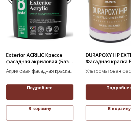
Exterior ACRILIC Краска
DURAPOXY HP EXTER
фасадная акриловая (База
Фасадная краска Pr
С)
Акриловая фасадная краска
Ультроматовая фасад
для окраски фасадов жилых и
краска класса Premiu
общественных зданий
Подробнее
Подробнее
В корзину
В корзину