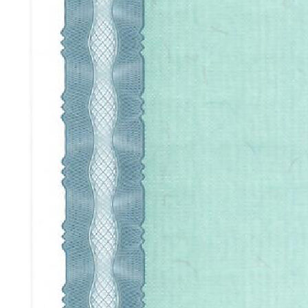
Контакты
КОНТАКТЫ
+7 (900) 123-45-67
info@anturagepaint.ru
Москва, ул. Примерная, 12
© 2026 Студия декоративных
покрытий «Антураж». Все права
защищены.