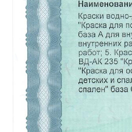
КАТАЛОГ
Краски
Штукатурка
Обои
Напольные покрытия
Фрески
Мозайка
НАВИГАЦИЯ
О нас
Каталог
Для дизайнеров
Портфолио
Отзывы
Вопросы