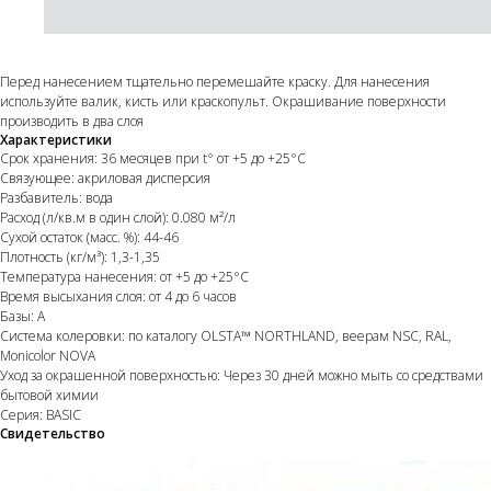
Перед нанесением тщательно перемешайте краску. Для нанесения
используйте валик, кисть или краскопульт. Окрашивание поверхности
производить в два слоя
Характеристики
Срок хранения: 36 месяцев при t° от +5 до +25°С
Связующее: акриловая дисперсия
Разбавитель: вода
Расход (л/кв.м в один слой): 0.080 м²/л
Сухой остаток (масс. %): 44-46
Плотность (кг/м³): 1,3-1,35
Температура нанесения: от +5 до +25°С
Время высыхания слоя: от 4 до 6 часов
Базы: A
Система колеровки: по каталогу OLSTA™ NORTHLAND, веерам NSC, RAL,
Monicolor NOVA
Уход за окрашенной поверхностью: Через 30 дней можно мыть со средствами
бытовой химии
Серия: BASIC
Свидетельство