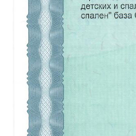
Напольные покрытия
Фрески
Мозайка
НАВИГАЦИЯ
О нас
Каталог
Для дизайнеров
Портфолио
Отзывы
Вопросы
Контакты
КОНТАКТЫ
+7 (900) 123-45-67