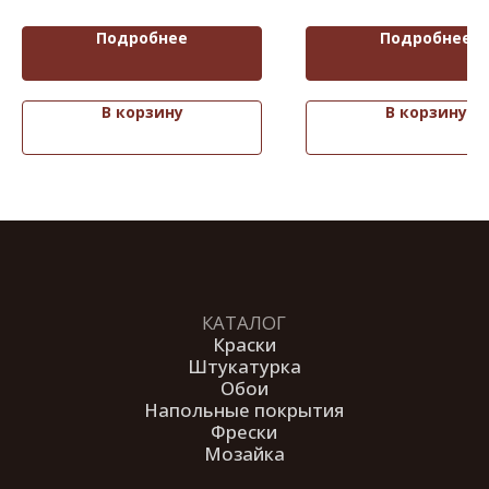
интерьерная
для окраски фасадов 
общественных зданий
Подробнее
Подробнее
В корзину
В корзину