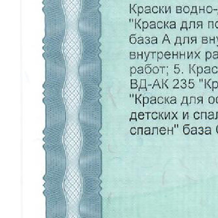
КАТАЛОГ
Краски
Штукатурка
Обои
Напольные покрытия
Фрески
Мозайка
НАВИГАЦИЯ
О нас
Каталог
Для дизайнеров
Портфолио
Отзывы
Вопросы
Контакты