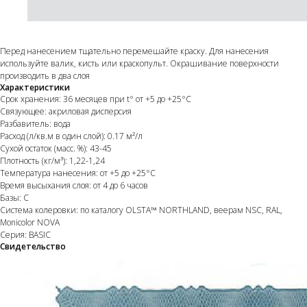
Перед нанесением тщательно перемешайте краску. Для нанесения
используйте валик, кисть или краскопульт. Окрашивание поверхности
производить в два слоя
Характеристики
Срок хранения: 36 месяцев при t° от +5 до +25°С
Связующее: акриловая дисперсия
Разбавитель: вода
Расход (л/кв.м в один слой): 0.17 м²/л
Сухой остаток (масс. %): 43-45
Плотность (кг/м³): 1,22-1,24
Температура нанесения: от +5 до +25°С
Время высыхания слоя: от 4 до 6 часов
Базы: C
Система колеровки: по каталогу OLSTA™ NORTHLAND, веерам NSC, RAL,
Monicolor NOVA
Серия: BASIC
Свидетельство