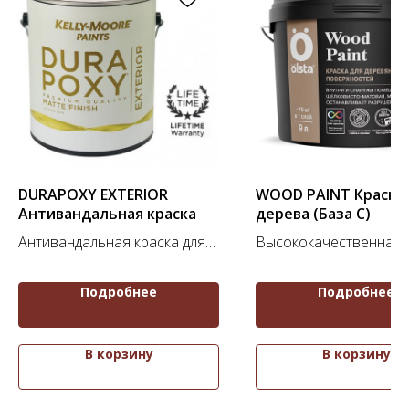
НАВИГАЦИЯ
О нас
Каталог
Для дизайнеров
Портфолио
Отзывы
Вопросы
DURAPOXY EXTERIOR
WOOD PAINT Краска
Контакты
Антивандальная краска
дерева (База С)
Антивандальная краска для
Высококачественная
наружных работ
акриловая краска для
окрашивания деревя
Подробнее
Подробнее
поверхностей внутри 
снаружи помещений
КОНТАКТЫ
+7 (900) 123-45-67
В корзину
В корзину
info@anturagepaint.ru
Москва, ул. Примерная, 12