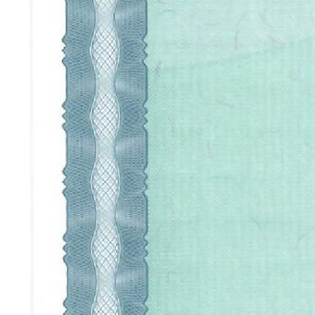
Каталог
Для дизайнеров
Портфолио
Отзывы
Вопросы
Контакты
КОНТАКТЫ
+7 (900) 123-45-67
info@anturagepaint.ru
Москва, ул. Примерная, 12
© 2026 Студия декоративных