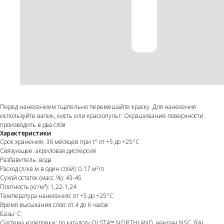
Перед нанесением тщательно перемешайте краску. Для нанесения
используйте валик, кисть или краскопульт. Окрашивание поверхности
производить в два слоя
Характеристики
Срок хранения: 36 месяцев при t° от +5 до +25°С
Связующее: акриловая дисперсия
Разбавитель: вода
Расход (л/кв.м в один слой): 0.17 м²/л
Сухой остаток (масс. %): 43-45
Плотность (кг/м³): 1,22-1,24
Температура нанесения: от +5 до +25°С
Время высыхания слоя: от 4 до 6 часов
Базы: C
Система колеровки: по каталогу OLSTA™ NORTHLAND, веерам NSC, RAL,