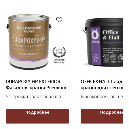
DURAPOXY HP EXTERIOR
OFFICE&HALL Гладка
Фасадная краска Premium
краска для стен офи
холлов (База А)
Ультроматовая фасадная
Высокопрочная шелко
краска класса Premium
матовая акриловая кр
для помещений с выс
Подробнее
Подробнее
эксплуатационной наг