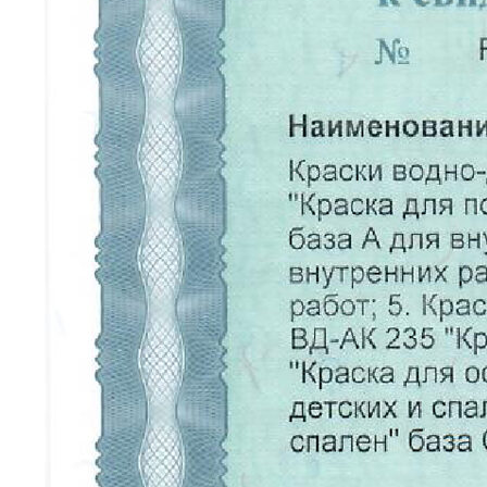
КАТАЛОГ
Краски
Штукатурка
Обои
Напольные покрытия
Фрески
Мозайка
НАВИГАЦИЯ
О нас