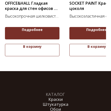
OFFICE&HALL Гладкая
SOCKET PAINT Краск
краска для стен офисов и
цоколя
холлов (База С)
Высокопрочная шелковисто-
Высокоэластичная фа
матовая акриловая краска
краска для цоколя
для помещений с высокой
Подробнее
Подробнее
эксплуатационной нагрузкой
В корзину
В корзину