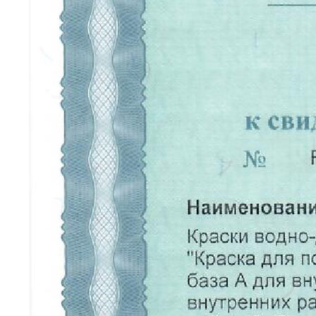
КАТАЛОГ
Краски
Штукатурка
Обои
Напольные покрытия
Фрески
Мозайка