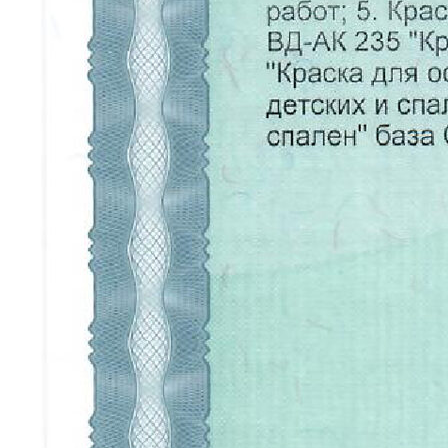
НАВИГАЦИЯ
О нас
Каталог
Для дизайнеров
Портфолио
Отзывы
Вопросы
Контакты
КОНТАКТЫ
+7 (900) 123-45-67
info@anturagepaint.ru
Москва, ул. Примерная, 12