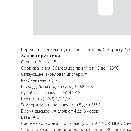
Перед нанесением тщательно перемешайте краску. Для 
Характеристики
Степень блеска: 5
Срок хранения: 36 месяцев при t° от +5 до +25°С
Связующее: акриловая дисперсия
Разбавитель: вода
Расход (л/кв.м в один слой): 0.080 м²/л
Сухой остаток (масс. %): 44-46
Плотность (кг/м³): 1,3-1,35
Температура нанесения: от +5 до +25°С
Время высыхания слоя: от 4 до 6 часов
Базы: A/C
Система колеровки: по каталогу OLSTA™ NORTHLAND, ве
Уход за окрашенной поверхностью: Через 30 дней уст