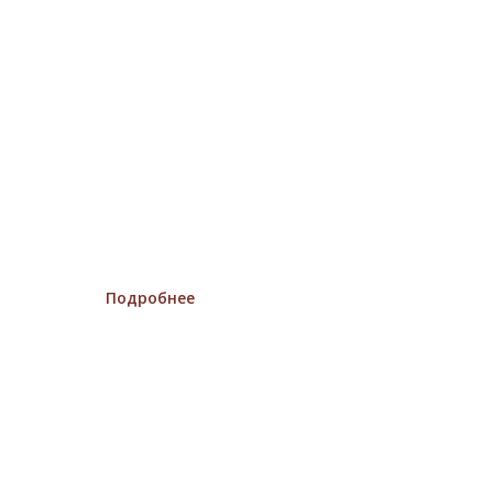
КРАСКА ЗАМША
Матовая краска для создания
текстурного, замшевого покрытия. Легко
наносится. Устойчива к истиранию
и мытью.
Подробнее