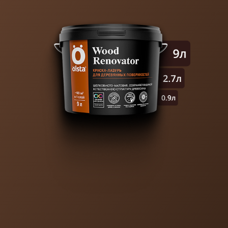
КРАСКИ ПРЕМИУМ-КЛАССА
ВЫГОДНО И БЕЗ
ПОСРЕДНИКОВ
Компания «Антураж» — ваш прямой путь
к лучшим краскам и декоративным покрытиям.
Мы официально представляем бренды Olsta
и MKAPaint, а это значит:
Вы получаете оригинальную продукцию
без
переплат и риска подделок.
Широкий ассортимент
— от классических
решений до современных текстур.
Не переплачивайте за посредников — работайте
с теми, кто знает о красках всё!