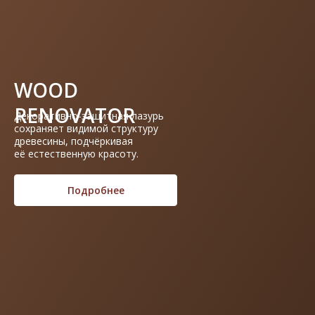
WOOD
RENOVATOR
Декоративно-защитная лазурь
сохраняет видимой структуру
древесины, подчёркивая
её естественную красоту.
Подарочные
Весь товар
сертификаты
сертифицирован
Подробнее
Удобная и быстрая
30 дней на обмен
доставка
и возврат