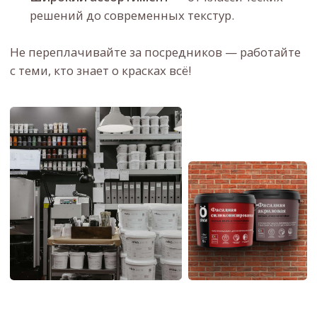
необходимые сертификаты качества.
Контакты
СВЯЖИТЕСЬ С НАМИ
Мы всегда рады помочь вам с выбором
и ответить на ваши вопросы.
г.Челябинск, ул.
+7 (351) 272-02-71
Лесопарковая, 7,
+7 (919) 127-89-69
корп. 3 офис 219,
этаж 1
info@light-one.ru